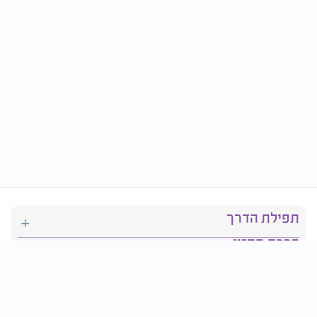
תפילת הדרך
ברכת המזון
יהדות
סידור תפילה
בריאות