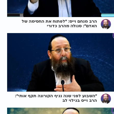
הרב מנחם וייס: "לפתוח את החסימה של
האדם": סגולה מהרב כדורי
"השבוע לפני שנה נגיף הקורונה תקף אותי":
הרב וייס בגילוי לב