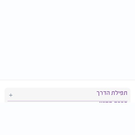
תפילת הדרך
ברכת המזון
יהדות
סידור תפילה
בריאות