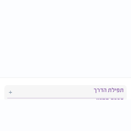
תפילת הדרך
ברכת המזון
יהדות
סידור תפילה
בריאות