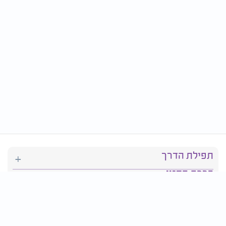
תפילת הדרך
ברכת המזון
יהדות
סידור תפילה
בריאות