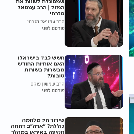
שמסוגלת לשנות את
המזל | הרב עמנואל
מזרחי
הרב עמנואל מזרחי
פורסם לפני
חשש כבד בישראל:
האם אותיות החודש
מבשרות בשורות
טובות?
הרב שמשון פוקס
פורסם לפני
שידור חי: מלחמה
כוללת? ״ארה"ב דחתה
תקיפה באיראן במהלך