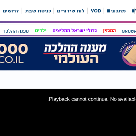
ה
מתכונים
VOD
לוח שידורים
כניסת שבת
דרושים
אטסאפ
המגזין
גדולי ישראל ממליצים
ילדים
מענה ההלכה
Playback cannot continue. No available