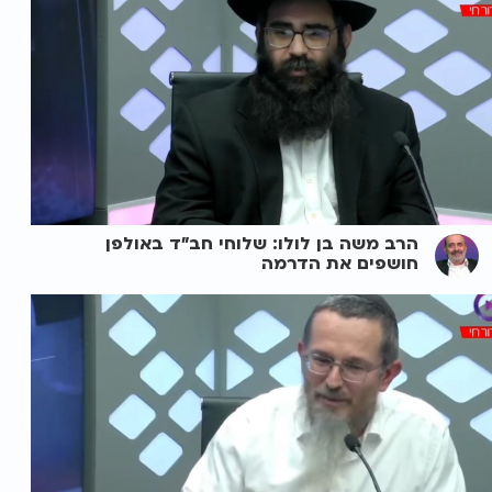
הרב משה בן לולו: שלוחי חב"ד באולפן
חושפים את הדרמה