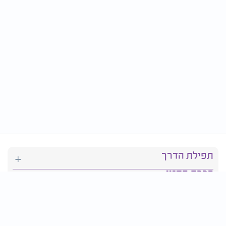
תפילת הדרך
ברכת המזון
יהדות
סידור תפילה
בריאות