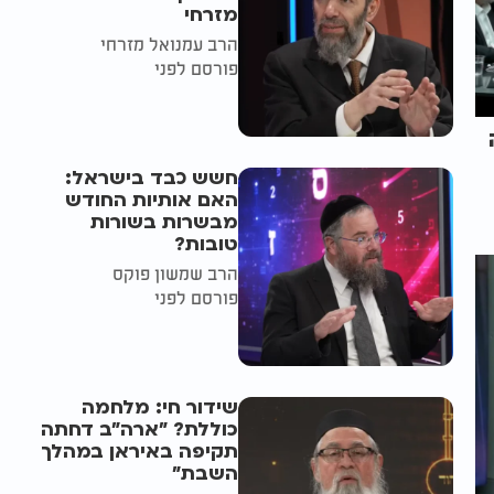
מזרחי
הרב עמנואל מזרחי
פורסם לפני
חשש כבד בישראל:
האם אותיות החודש
מבשרות בשורות
טובות?
הרב שמשון פוקס
פורסם לפני
שידור חי: מלחמה
כוללת? ״ארה"ב דחתה
תקיפה באיראן במהלך
השבת״