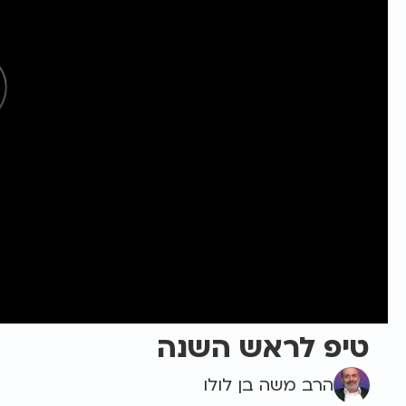
טיפ לראש השנה
הרב משה בן לולו