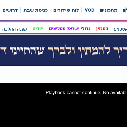
ה
מתכונים
VOD
לוח שידורים
כניסת שבת
דרושים
אטסאפ
המגזין
גדולי ישראל ממליצים
ילדים
מענה ההלכה
Playback cannot continue. No available