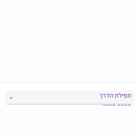
תפילת הדרך
ברכת המזון
יהדות
סידור תפילה
בריאות