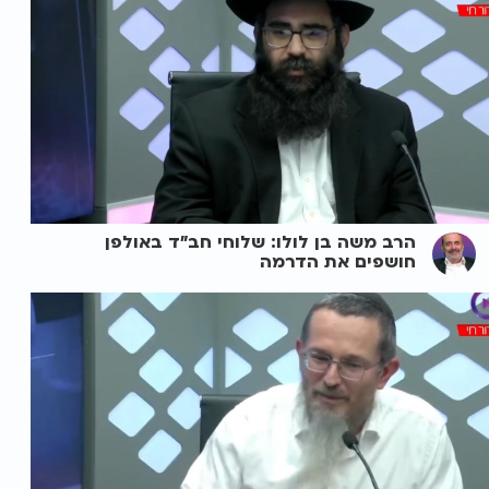
הרב משה בן לולו: שלוחי חב"ד באולפן
חושפים את הדרמה