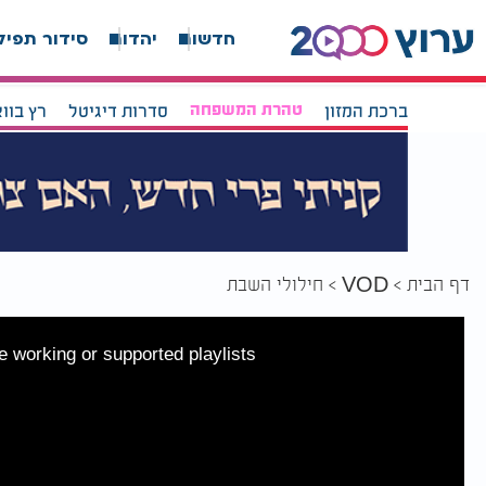
חדשות
יהדות
סידור תפיל
ברכת המזון
טהרת המשפחה
סדרות דיגיטל
רץ בוו
דף הבית
חילולי השבת
VOD
 working or supported playlists.