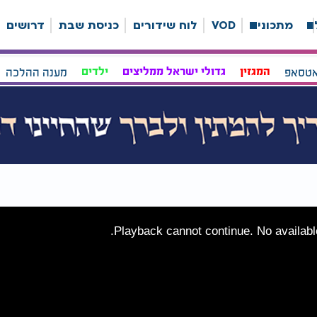
ה
מתכונים
VOD
לוח שידורים
כניסת שבת
דרושים
אטסאפ
המגזין
גדולי ישראל ממליצים
ילדים
מענה ההלכה
Playback cannot continue. No available