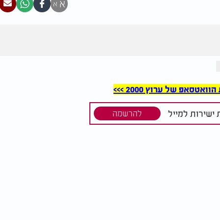
א
א
סאפ של ערוץ 2000 >>>
ישירות למייל
להרשמה