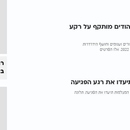
נים עגומים מארה"ב: אחד מכל 4 יהודים מותקף על רקע
ריקאי (AJC),מעלה נתונים חמורים ועגומים וחושף הידרדרות
רח
בי
יעדו את רגע הפגיעה
 המצלמות תיעדו את הפגיעה. תלונה