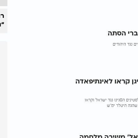
רו
“נ
ברי הסתה
ם נגד היהודים
ן קראו לאינתיפאדה
טינים הפגינו נגד ישראל וקראו
 שהגה היטלר ימ"ש
שראל' משיבה מלחמה