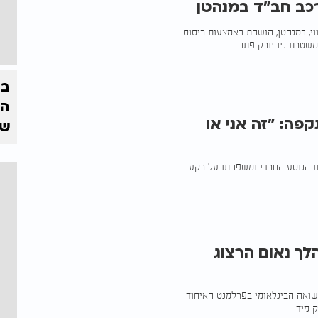
כב חב"ד במנהטן
וי, במנהטן, הושחת באמצעות ריסוס
משטרת ניו יורק פתח
בצ
הז
פה: "זה אני או
של
ת הנוסע החרדי ומשפחתו על רקע
ך נאום הרצוג
השואה הבינלאומי בפרלמנט האיחוד
 מיד