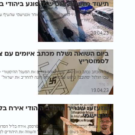
תיעוד מזעזע: אנטישמי פוגע ביהודי ב
משטרת קנדה של העיר מונטריאול מחפשת אחר אנטישמי שהעיף על
ובעלי חזות יהודית
איציק שכטר
23.04.23
ביום השואה נשלח מכתב איומים עם צ
לסמוטריץ
על המכתב נכתב באנגלית: "אתה שומר בחיים את המעגל ההיסטורי - 
שבו הגלגל יסתובב? טיפש שכמותך. אתה רוצה להחריב את ישראל"
מ. פריד
19.04.23
מזעזע: שגריר ארה"ב היהודי אירח בל
אנטישמי
מביש: שגריר ארה"ב היהודי בהונגריה, דיויד פרסמן, אירח בליל הסדר 
במיוחד שלא בוחל בשום אמירה כנגד ישראל והשווה את היהודים לנ