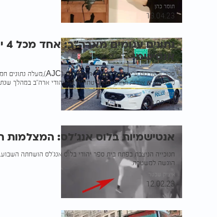
תומר כהן
13.04.23
נתו
אנטישמי
סקר שפורסם ע"י הוועד היהודי-האמ
משמעותית אודות תחושתם הביטחונית של יהודי ארה"ב במהלך שנת 2022. אלו הפרטים
תומר כהן
14.02.23
אנטישמיות בלוס אנג'לס: המצלמות ת
חנוכייה הניצבת בפתח בית ספר יהודי בלוס אנג'לס הושחתה השבוע.
הוגשה למשטרה.
איציק שכטר
12.02.23