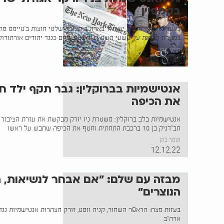
בקמפיין
כצעד מחאתי: אגודת ישראל בארה"ב הציבה שלטי חוצות ב'טיימס סקוור' 
במטרה למחות על פשעי השנאה האנטישמיים כנגד יהודים אורתודוקס
תומר כהן
01.01.23
את הכיפה
אנטישמיות בלב ברוקלין: משטרת ניו יורק מבקשת את עזרת הציבור
חב"דניק בן 10 ברכבת התחתית וחטף את הכיפה שחבש על ראשו
תומר כהן
12.12.22
מבזה עם שלם: "אם אבחר לנשיאות, ה
הנוצרים"
בעזות מצח: הראפר השחור, קניה ווסט, זורק הצהרות אנטישמיות נג
ארה"ב