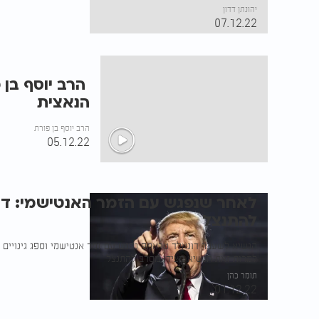
יהונתן דדון
07.12.22
הרב יוסף בן 
הנאצית
הרב יוסף בן פורת
05.12.22
לאחר שנפגש עם הזמר האנטישמי: ד
להתנצל
הנשיא לשעבר דונאלד טראמפ נפגש עם זמר אנטישמי וספג גינויים 
למרות זאת הנשיא מצידו מסרב להתנצל
תומר כהן
01.12.22