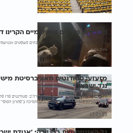
תומר כהן
26.01.23
פלורידה: פעילים אנטישמיים הקרינו ד
קבוצת פעילי ימין קיצוני מקרינים על קירות בתים משפטים אנטישמיי
איציק שכטר
22.01.23
מזעזע: סטודנטים מאוניברסיטת מישיג
נגד ישראל
תיעוד חמור ומזעזע באוניברסיטת מישיגן בארה"ב: סטודנטים פרו פלס
לפתוח באינתיפאדה, תוך עידוד רצח יהודים ותמיכה ב"פתרון הסופי"
תומר כהן
17.01.23
גל האנטישמיות בניו יורק: 'אגודת י