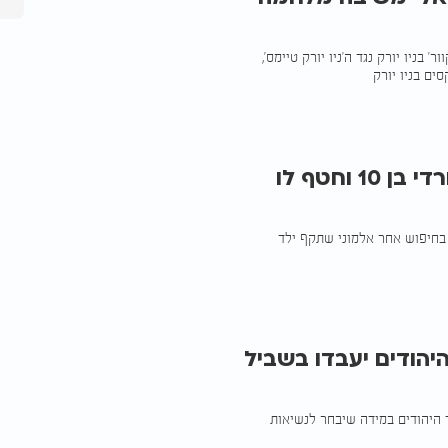
בניו יורק נגד ה'ניו יורק טיימס',
ים בניו יורק
אנטישמיות בברוקלין: גבר תקף ילד חרדי בן 10 וחטף לו
 בחיפוש אחר אלמוני שתקף ילד
יהודים יעבדו בשביל
ד היהודים במידה שיבחר לנשיאות