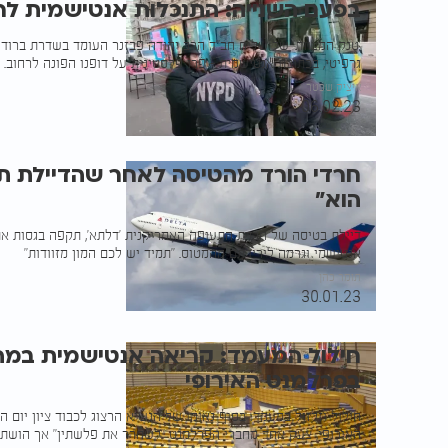
בפעם השנייה: התנכלות אנטישמית לר
'טנק המצוות' של שליח חב"ד הרב יהודה פבזנר העומד בשדרת ברודו
גרפיטי, בכתובת אנטישמית - פרו פלסטינית על דופנו הפונה לרחוב. 
איציק שכטר
06.02.23
חרדי הורד מהטיסה לאחר שהדיילת תק
הוא"
דיילת בטיסה של חברת התעופה האמריקנית 'דלתא', תקפה בגסות א
אנטישמי וגרמה לירידתם מהמטוס. "תמיד יש לכם המון מזוודות"
תומר כהן
30.01.23
חילול המעמד: קריאה אנטישמית במהל
בפרלמנט האירופי
חילול וזלזול במעמד: בסוף נאומו של הנשיא הרצוג לכבוד ציון יום 
האירופי, צעק אחד מחברי הפרלמנט "לשחרר את פלשתין" אך הושתק