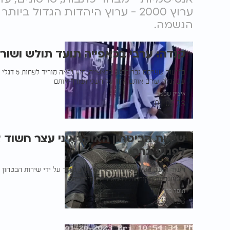
ערוץ 2000 - ערוץ היהדות הגדול 
הנשמה.
קנדה: ערבי בכאפייה תועד תולש ושור
בתיעוד שפרסם 
שבקנדה, עורם אותם אחד על השני ושורף אותם
איציק שכטר
01.05.23
שירות הביטחון האוקראיני עצר חשוד 
לפגוע ברב
חשוד תושב העיר אוז'גורוד באוקראינה, נעצר על ידי שירות הבטחון
אנטישמיות הקוראות לפגוע ברב וביהודים
תומר כהן
23.04.23