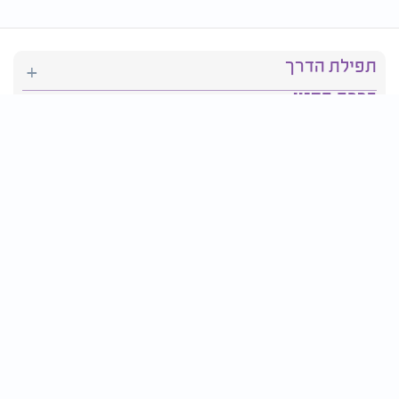
תפילת הדרך
ברכת המזון
יהדות
סידור תפילה
בריאות
חגים ומועדים
פרטים ליצירת קשר: