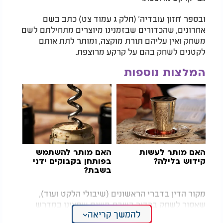
ובספר 'חזון עובדיה' (חלק ג עמוד צט) כתב בשם
אחרונים, שהכדורים שבזמנינו מיוצרים מתחילתם לשם
משחק ואין עליהם תורת מוקצה, ומותר לתת אותם
לקטנים לשחק בהם על קרקע מרוצפת.
המלצות נוספות
האם מותר לעשות
האם מותר להשתמש
קידוש בלילה?
בפותחן בקבוקים ידני
בשבת?
מקור הדין בדברי הראשונים (שיבולי הלקט ועוד),
שאסור לשחק בכדור בשבת משום שמצינו במדרש
להמשך קריאה
איכה ובתלמוד ירושלמי שעיר גדולה בשם טור שמעון,