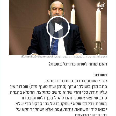
Play
האם מותר לשחק כדורגל בשבת? כדורגל בשבת (צילום: Kulinenko.G/shutterstock)
Video
האם מותר לשחק כדורגל בשבת?
תשובה:
לגבי משחק בכדור בשבת בכדורגל.
כתב מרן בשולחן ערוך (סימן ש"ח סעיף מ"ה) שכדור אין
עליו תורת כלי והרי שהוא נחשב כמוקצה. הרמ"א בהגהה
כתב שיוצאי אשכנז נהגו להקל בכך ולשחק בכדור
בשבת, ובלבד שלא ישחקו בו על גבי קרקע כדי שלא
יבואו לידי השוואת גומות עפר, אלא ישחקו דווקא על
גבי קרקע מרוצפת.