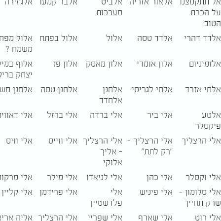
אל תתקמצנו
אלאור אזריה
אלביט
אלבר קמעו
אלג'זירה
על הכרת
מערכות
הטוב
אלדד דהרי
אלדד טסה
אלול
אלול בפתח
אלול מפחי
משמח ?
אלומיניום
אלון אומדי
אלון מאסק
אלון פז
אלוף במיל
יצחק בריק
אלחי אזרד
אלחי לגריסי
אלחנן
אלחנן טסה
אלחנן מש
אלחדד
אלטע
אלי ביר
אלי ברדה
אלי ברזל
אלי דאוויד
פיקסלר
אלי הרצליך
אלי הרצליך –
אלי הרצליך
אלי ווייס
אלי וויס
"רק לתת"
- אליך
אלוקי
אלי וקסלר
אלי כהן
אלי לניאדו
אלי מילר
אלי מרקוס
אלי סלומון -
אלי פיניש
אלי
אלי פרידמן
אלי קליין
שרק תחייך
פלדשטיין
אלי רוט
אלי שארף
אלי שפריי
אלי הרצליך
אליה אריא