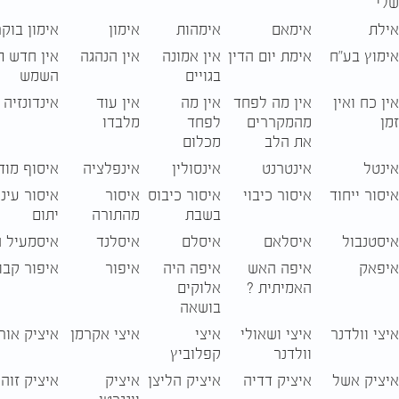
שלי
אילת
אימאם
אימהות
אימון
אימון בוקר
אימוץ בע"ח
אימת יום הדין
אין אמונה
אין הנהגה
אין חדש 
בגויים
השמש
אין כח ואין
אין מה לפחד
אין מה
אין עוד
אינדונזיה
זמן
מהמקררים
לפחד
מלבדו
את הלב
מכלום
אינטל
אינטרנט
אינסולין
אינפלציה
איסוף מודי
איסור ייחוד
איסור כיבוי
איסור כיבוס
איסור
איסור עינו
בשבת
מהתורה
יתום
איסטנבול
איסלאם
איסלם
איסלנד
איסמעיל ה
איפאק
איפה האש
איפה היה
איפור
איפור קבו
האמיתית ?
אלוקים
בושאה
איצי וולדנר
איצי ושאולי
איצי
איצי אקרמן
איציק אור
וולדנר
קפלוביץ
איציק אשל
איציק דדיה
איציק הליצן
איציק
איציק זוה