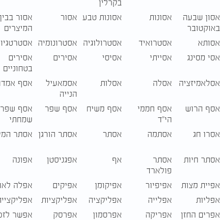
בקרלין
אסון שבעה
אסונות
אסונות טבע
אסור
אסור בבין
באוקטובר
המיצרים
אסותא
אסטרואיד
אסטרולוגיה
אסטרונומיה
אסטרטגיו
אסי מסינג
אסייתי
אסיסי
אסירים
אסירים
בטחוניים
אסלאמיזציה
אסלה
אסלות
אסמאעיל
אסף אמדו
הנייה
אסף הרוש
אסף חממי
אסף משיח
אסף שפר
אסף שפר
הי"ד
שמחתי
אסרו חג
אסתמה
אסתר
אסתר הורגן
אסתר המל
אסתר חיות
אסתר
אף
אפגניסטן
אפונה
פולארד
אפיית מצות
אפיפיור
אפיקומן
אפיקים
אפלה לאו
אפליות
אפלייה
אפליקציה
אפליקציות
אפליקציית
אפרים החזן
אפריקה
אפרסמון
אפרסק
אפשר לזכ