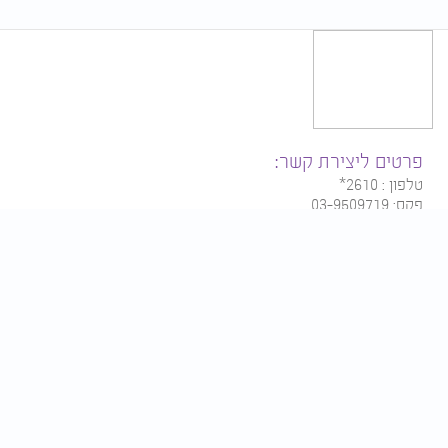
פרטים ליצירת קשר:
טלפון : 2610*
פקס: 03-9509719
דוא״ל:
contact@tv2000.co.il
להצטרפות לניוזלטר שלנו:
הירשמו לערוץ שלנו בגוגל חדשות
אודות
מדיניות פרטיות