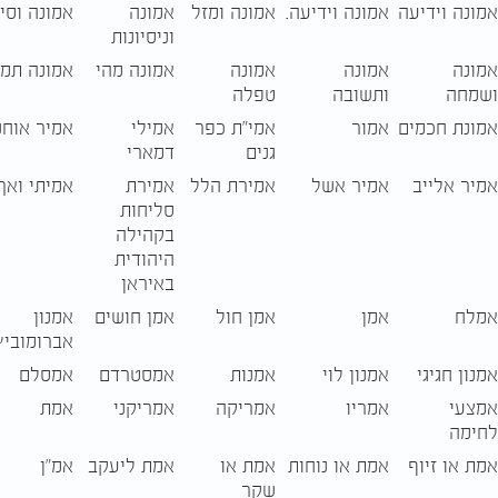
אמונה וידיעה
אמונה וידיעה.
אמונה ומזל
אמונה
אמונה וסי
וניסיונות
אמונה
אמונה
אמונה
אמונה מהי
אמונה תמ
ושמחה
ותשובה
טפלה
אמונת חכמים
אמור
אמי"ת כפר
אמילי
אמיר אוחנ
גנים
דמארי
אמיר אלייב
אמיר אשל
אמירת הלל
אמירת
אמיתי ואך
סליחות
בקהילה
היהודית
באיראן
אמלח
אמן
אמן חול
אמן חושים
אמנון
אברומוביץ'
אמנון חגיגי
אמנון לוי
אמנות
אמסטרדם
אמסלם
אמצעי
אמריו
אמריקה
אמריקני
אמת
לחימה
אמת או זיוף
אמת או נוחות
אמת או
אמת ליעקב
אמ״ן
שקר