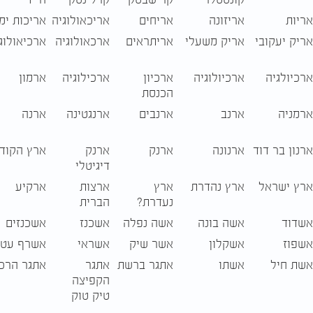
אריות
אריזונה
אריחים
אריכאולוגיה
אריכות ימ
אריק יעקובי
אריק משעלי
אריתראים
ארכאולוגיה
ארכיאולוג
ארכיולגיה
ארכיולוגיה
ארכיון
ארכילוגיה
ארמון
הכנסת
ארמניה
ארנב
ארנבים
ארנגטינה
ארנה
ארנון בר דוד
ארנונה
ארנק
ארנק
ארץ הקוד
דיגיטלי
ארץ ישראל
ארץ נהדרת
ארץ
ארצות
ארקיע
נעדרת?
הברית
אשדוד
אשה בונה
אשה נפלה
אשכנז
אשכנזים
אשפוז
אשקלון
אשר שיק
אשראי
אשרף עטי
אשת חיל
אשתו
אתגר ברשת
אתגר
אתגר הרכ
הקפיצה
טיק טוק