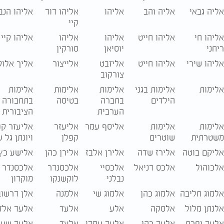
אליה גבאי
אליה והב
אליהו
אליהו דוד
אליהו הנב
קיי
אליהו חי
אליהו חייט
אליהו
אליהו
אליהו קיי 
ריחני
יוסיאן
סורקין
אליהו שירי
אליהו חייט
אליזבט
אלייצור
אליך אלוק
צורקוב
אלימות
אלימות בגני
אלימות
אלימות
אלימות
הילדים
בחברה
בטיסה
בתחבורה
הערבית
הציבורית
אלימות
אלימות
אליסף עמר
אליעזר
אליעזר קפ
משטרתית
שוטרים
קפלן
ויונתן גל 
אליקם בוטה
אלירז שדה
אלירן אלבז
אלירן כהן
אלישע כץ
אלכוהול
אלכס דניאל
אלכסיי
אלכסנדר
אלכסנדר
נבלני
לוקשנקו
מוקדון
אלמוג חליבה
אלמוג כהן
אלמוג שי
אלמנה
אלן דרשוב
אלנתן מלול
אלסקה
אלע
אלעד
אלעד אלד
אלעד יפרח
אלעד כהן
אלעד עמדי
אלעד
אלעד שער