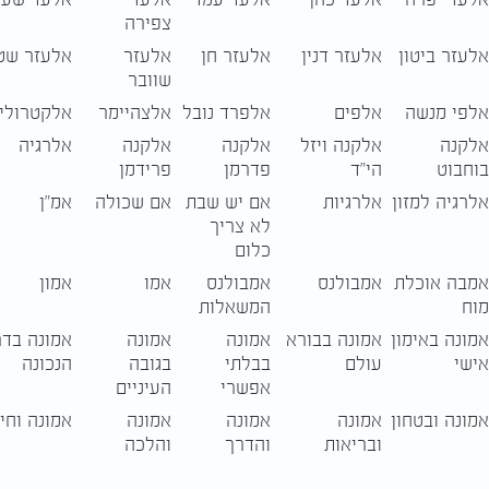
צפירה
אלעזר ביטון
אלעזר דנין
אלעזר חן
אלעזר
אלעזר שט
שוובר
אלפי מנשה
אלפים
אלפרד נובל
אלצהיימר
אלקטרולי
אלקנה
אלקנה ויזל
אלקנה
אלקנה
אלרגיה
בוחבוט
הי"ד
פדרמן
פרידמן
אלרגיה למזון
אלרגיות
אם יש שבת
אם שכולה
אמ"ן
לא צריך
כלום
אמבה אוכלת
אמבולנס
אמבולנס
אמו
אמון
מוח
המשאלות
אמונה באימון
אמונה בבורא
אמונה
אמונה
אמונה בדר
אישי
עולם
בבלתי
בגובה
הנכונה
אפשרי
העיניים
אמונה ובטחון
אמונה
אמונה
אמונה
אמונה וחיז
ובריאות
והדרך
והלכה