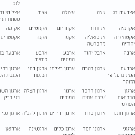
לנס
אצבעות דג
אצה
אצולה
אצות
אצל מי נמ
מפתח הזיו
אקדמיה
אקוודור
אקווריום
אקזוטיים
אקזמה
אקטואליה
אקטואליה
אקמו
אקנה
אקסטרים
יהודית
מהפרשה
ארבה
ארבל יהוד
ארבע
ארבע
ארבעה בנ
המינים
כוסיות
ארבעת
ארגון בטרם
ארגון בצלמו
ארגון בתי
ארגון בתי
המינים על פי
הכנסת
הכנסת הע
הזוהר
ארגון
ארגון החסד
ארגון
ארגון הצלה
ארגון השו
הבריאות
'עזרת אחים'
המורים
בני ברק
העולמי
ארגון חוננו
ארגון טרור
ארגון ידידים
ארגון להב"ה
ארגון נכי 
ארגוני
ארגוני חסד
ארגז כלים
ארגנטינה
ארדואן