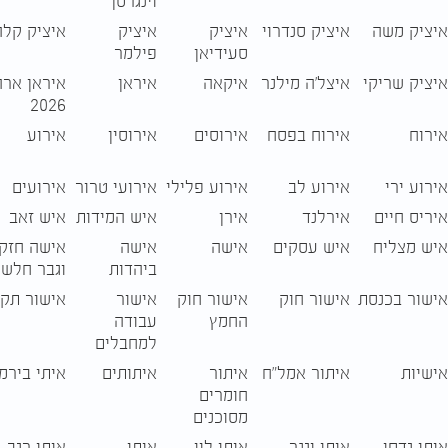
וינגרטן
איציק משה
איציק סנדרוי
איציק
איציק
איציק קלה
סעידיאן
פילמר
איציק שריקי
איצל'ה מילנר
איקאה
איראן
איראן ארה
2026
אירוח
אירוח בפסח
אירוסים
אירוסין
אירוע
אירוע ירי
אירוע לב
אירוע פלילי
אירועי טרור
אירועים
איריס חיים
אירלנד
אירן
איש המידות
איש זאב
איש מצליח
איש עסקים
אישה
אישה
אישה חזק
ביהדות
וגבר חלש
אישור בכנסת
אישור חוק
אישור חוק
אישור
אישור תקצ
החמץ
עבודה
למחבלים
אישיות
איתור אמל״ח
איתור
איתותים
איתי בירמן
חומרים
מסוכנים
איתי גדסי
איתי וגנר
איתי לוי
איתי
איתי רגב