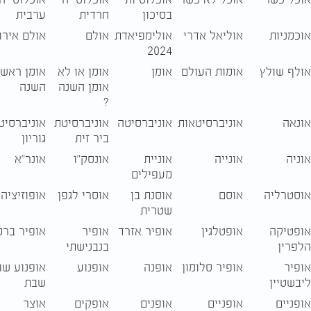
בסיכון
חרדית
ערבית
אוכמניות
אוליאל אדרי
אולימפיאדת
אולם
אולם אירו
2024
אולף שולץ
אומות העולם
אומן
אומן או לא
אומן ראש
אומן השנה
השנה
?
אונאה
אוניברסיטאות
אוניברסיטה
אוניברסיטת
אוניברסיט
ביר זית
גוריון
אוניה
אונייה
אוניית
אונסק"ו
אונר"א
מעפילים
אוסטרליה
אוסם
אוסנת בן
אוסרי לגפן
אופוזיציה
שטרית
אופטיקה
אופטלגין
אופיר אזרד
אופיר
אופיר ברמ
הלפרין
בנבנישתי
אופיר
אופיר סלומון
אופנה
אופנוע
אופנוע שו
ליבשטיין
שבת
אופניים
אופניים
אופנים
אופקים
אוצר