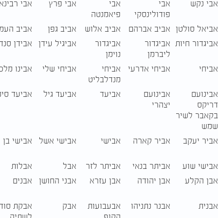
אבי נקש
אבי
אבי
אבי פרץ
אבי רבינא
פודולינסקי
פיאמנטה
אביאל סולטן
אביב אברהם
אביב אלוש
אביב גפן
אביב העמ
אביגדור חיות
אביגדור
אביגדור
אביגיל עידן
אבידן סנד
ליברמן
נוימן
אביחי
אביחי אדרעי
אביחי
אביחי שלי
אבינו מלכנ
מנדלבליט
אבינועם
אבינועם
אביעד
אביעד גיל
אביעד סינו
דריקס
יצהרי
בקאבר לשיר
שמש
אביר יעקב
אביר קארה
אבישי
אבישי אשל
אבישי בן ח
אבישי שוע
אביתר בנאי
אביתר לזר
אבל
אבלות
אבן הקלע
אבן יהודה
אבן עזרא
אבני החושן
אבנים
אבנית
אבנר נתניהו
אבעבועות
אבק
אבקת סוד
הקוף
לשתיה