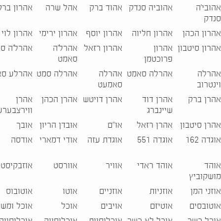
אהובי'ה
אהוביה סנדק
אהוד ברק
אהל שרה
אהרון ברק
סנדק
אהרון הכהן
אהרון חליוה
אהרון יוסף
אהרון ירימי
אהרון לוי
אהרון סיטבון
אהרון
אהרון רזאל
אהרל'ה
אהרל'ה ס
פרוכטמן
סאמט
אהרלה
אהרלה סאמט
אהרלה
אהרלה סמט
אהרלע סא
וינטרוב
סאמעט
אהרן ברק
אהרן דוד
אהרן דויטש
אהרן הכהן
אהרן
שיינברג
ווירצבערע
אהרן סיטבון
אהרן רזאל
או"ם
אובדן הריון
אובך
אוגדה 162
אוגדה 551
אוגדת עזה
אודי דמארי
אודסה
אוהד
אוהד ראדי
אוויר
אוורסט
אוזבקיסטן
מושקוביץ
אוזני המן
אוזניות
אוזניים
אוטו
אוטובוס
אוטובסים
אוטיזם
אויבים
אוכל
אוכל ומש
אוכל כשר
אוכל לא כשר
אוכלוסיות
אוכלוסייה
אוכלוסייה