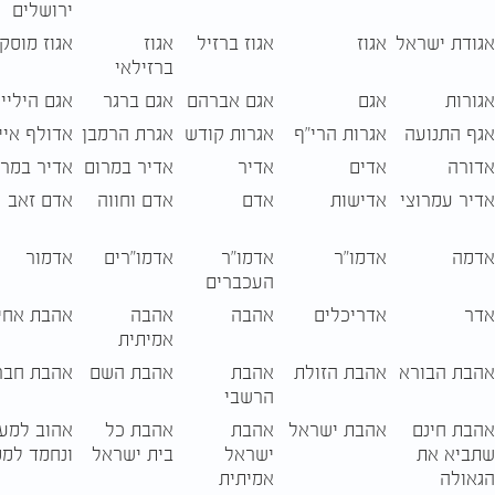
ירושלים
אגודת ישראל
אגוז
אגוז ברזיל
אגוז
אגוז מוסק
ברזילאי
אגורות
אגם
אגם אברהם
אגם ברגר
אגם היליי
אגף התנועה
אגרות הרי"ף
אגרות קודש
אגרת הרמבן
אדולף איי
אדורה
אדים
אדיר
אדיר במרום
אדיר במרו
אדיר עמרוצי
אדישות
אדם
אדם וחווה
אדם זאב
אדמה
אדמו"ר
אדמו"ר
אדמו"רים
אדמור
העכברים
אדר
אדריכלים
אהבה
אהבה
אהבת אחי
אמיתית
אהבת הבורא
אהבת הזולת
אהבת
אהבת השם
אהבת חבר
הרשבי
אהבת חינם
אהבת ישראל
אהבת
אהבת כל
אהוב למע
שתביא את
ישראל
בית ישראל
ונחמד למ
הגאולה
אמיתית