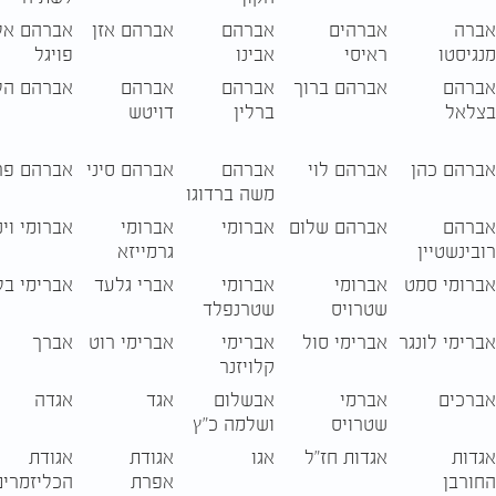
אברה
אברהים
אברהם
אברהם אזן
אברהם אל
מנגיסטו
ראיסי
אבינו
פויגל
אברהם
אברהם ברוך
אברהם
אברהם
אברהם הל
בצלאל
ברלין
דויטש
אברהם כהן
אברהם לוי
אברהם
אברהם סיני
אברהם פר
משה ברדוגו
אברהם
אברהם שלום
אברומי
אברומי
אברומי וינ
רובינשטיין
גרמייזא
אברומי סמט
אברומי
אברומי
אברי גלעד
אברימי בל
שטרויס
שטרנפלד
אברימי לונגר
אברימי סול
אברימי
אברימי רוט
אברך
קלויזנר
אברכים
אברמי
אבשלום
אגד
אגדה
שטרויס
ושלמה כ"ץ
אגדות
אגדות חז"ל
אגו
אגודת
אגודת
החורבן
אפרת
הכליזמרים