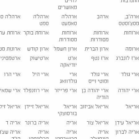
התנדבות
לחיים
מאושרים
ארה"ב,
ארהב
ארהל'ה
ארהל'ה
ארהל׳ה ס
מסצ'וסטס
סאמעט
סמט
ארוחות
ארוחות
ארוחות
ארוחת בוקר
ארוחת ער
מסודרות
מסודרות
ארומה
ארון הברית
ארון חשמל
ארון קודש
ארונות מט
ארז לונברג
ארז נטף
ארט
ארטישוק
ארטמסינין
יודיאקה
ארי גולד
ארי גולד
ארי
ארי היל
ארי הרו
ומוטי וייס
גולדוואג
ארי יהודה
ארי יהודה בן
ארי פרייזר
ארי רוזנפלד
ארי שמאי
הודיה
אריאל
אריאל אביזוב
אריאל
אריאל זיידן
אריאל זיל
בורסוצקי
אריאל עידן
אריאל צור
אריה
אריה ברונר
אריה ד
אריה לברון
אריה
אריה
אריה
אריה שצ'ו
קונסטלר
קרישבסקי
קרלינסקי
הי"ד