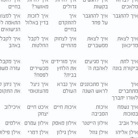
מלאכים
בקשות
גדולים
מאושר?
בחיים
איך להתגבר
איך להתגבר
איך
איך לזכות
איך למצוא
על פחד
להתקדם
בדין באלול
התאמה לפ
בחיים
הנישואים
איך לצאת
איך לצאת
איך לצחוק
איך לקבל
איך לקבל
מדיכאון
ממשברים
מהחיים
החלטות
באהב
איך לתת
איך מגיעים
איך מורידים
איך
איך מקבלי
ביקורת בונה
לאהבת ה'
את הלחץ
מכשירים
עזרה משמ
בבית?
לפסח?
איך
איך מתכוננים
איך נברא
איך ניצל
איך ניתן 
מתחברים
לראש השנה
העולם
מהצונאמי
את התקופ
לאורו יתברך
איך נשמח
איכות
איכות חיים
איכט חיים
איכילוב
בסוכות
הסביבה
יצחק
איל אביב
אילון הייטנר
אילון מאסק
אילון עמרם
אילמים
אילן אליהו
אילן גוזל
אילן גילון
אילן דמרי
אילן פילו