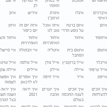
אחשורוש
אטובוס
אי בטחון
אי ספיקת
אי שם
תזונתי
לב
איברהים
איגלו
איגרת
אידיש
איוב
ראיסי
הרמב"ן
איום
איום ברצח
איזה אוכל
איזה יום זה
איזון
על נוסע חרדי
טוב לנו
יום כיפור
איזופוד
איחוד
איחוד
איחוד
איחוד והצ
האימרויות
האמירויות
איטום
איטום בית
איטליה
איי הבתולה
איי סיישל
המחבל
אייכלר
אייל ברקוביץ
אייל גולן
אייל גולסה
אייל טויטו
אייל צרפתי
איילה
איילון
איילים
איילת שק
אייפון
אייר
אייר חיפה
איך אומרים
איך אפשר
לא לדכאון
לשמוח
איך זוכים
איך זוכים
איך יוצרים
איך יראה
איך יראה
להצלחות
לעצה החכמה
אהבה
2021
השנה תש
בעולם
בצל הנגיף
איך לברוא
איך להגשים
איך להיות
איך להיות
איך להנות