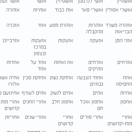
אושוויץ
אושי לנדסמן
אושפיזין
אושר
אושר ועוש
אושרי אסולין
אושרי פאר
אות כבוד
אותיות
אזהרה
אזהרה משרד
אזהרות
אזהרת מסע
אזור
אזכרה
הבריאות
מהקבלה
אזני המן
אזעקה
אזעקות
אזעקות
אזרבייג'ן
במרכז
ובצפון
אזרחים
אזרחים
אח ואחות
אחד על
אחדות
וותיקים
אחד
אחוז
אחוזי הצבעה
אחזקת נשק
אחזקת סכין
אחיה אשר
החסימה
גבוהים
אלורו
אחיות
אחים
אחים לנשק
אחים לעורף
אחינועם ני
אחסון
אחסון אוכל
אחסון חלב
אחרי החגים
אחרי מות 
חם
קדושים
אחרי
אחרי פורים
אחרי
אחרי שנים
אחריות
מות-קדושים
קדושים