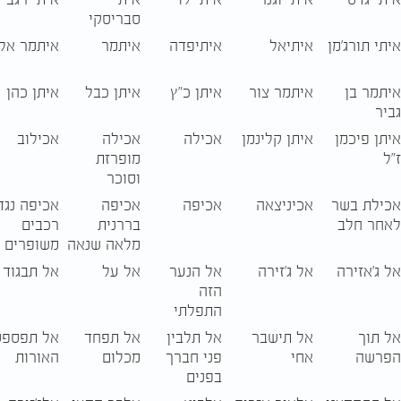
סבריסקי
איתי תורג'מן
איתיאל
איתיפדה
איתמר
איתמר אל
איתמר בן
איתמר צור
איתן כ"ץ
איתן כבל
איתן כהן
גביר
איתן פיכמן
איתן קלינמן
אכילה
אכילה
אכילוב
ז"ל
מופרזת
וסוכר
אכילת בשר
אכיניצאה
אכיפה
אכיפה
אכיפה נגד
לאחר חלב
בררנית
רכבים
מלאה שנאה
משופרים
אל ג'אזירה
אל ג'זירה
אל הנער
אל על
אל תבגוד
הזה
התפלתי
אל תוך
אל תישבר
אל תלבין
אל תפחד
אל תפספס
הפרשה
אחי
פני חברך
מכלום
האורות
בפנים