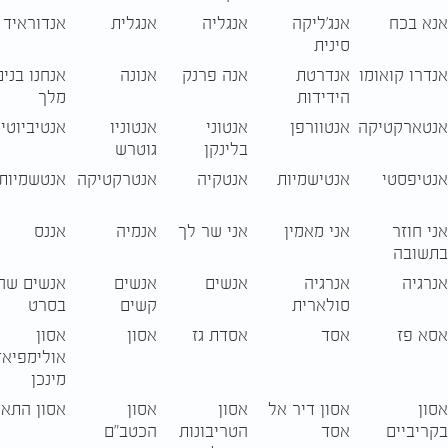
אנא בכח
אנג'ליקה
אנגליה
אנגלית
אנדוראיד
סינית
אנדרו קואומו
אנדרטת
אנה פרנק
אנונה
אנחנו בני
הידידות
מלך
אנטארקטיקה
אנטוורפן
אנטוני
אנטוניו
אנטיביוטי
בלינקן
גוטרש
אנטיפסטי
אנטישמיות
אנטקיה
אנטרקטיקה
אנטשמיות
אני חוזר
אני מאמין
אני שר לך
אנמיה
אננס
בתשובה
אנרגיה
אנרגיה
אנשים
אנשים
אנשים שחי
סולארית
קשים
בסרט
אסא פז
אסד
אסדת גז
אסון
אסון
אולימפיא
מינכן
אסון
אסון דיר אל
אסון
אסון
אסון התאו
בקריביים
אסד
הטריבונות
הכטב״ם