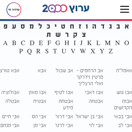
שידור חי
אינדקס תגיות - ערוץ 2000
א
ב
ג
ד
ה
ו
ז
ח
ט
י
כ
ל
מ
ס
ע
פ
צ
ק
ר
ש
ת
A
B
C
D
E
F
G
H
I
J
K
L
M
N
O
P
Q
R
S
T
U
V
W
X
Y
Z
אאמל"ח
אב הרחמים –
אב שכול
אבא
אבא טורצק
מרטין וידרקר
ואלי הרצליך
אבו גוש
אבו דאבי
אבו לטיף
אבו מאזן
אבולוציה
אבות
אבטחה
אבטחת
אבטיח
אבטלה
הקדושים
מידע
אבי בבאי
אבי בן ישראל
אבי דרור
אבי הס
אבי חיים
אבי לב
אבי לוי
אבי לרנר
אבי מן
אבי מנחם